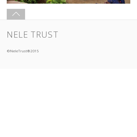
NELE TRUST
©NeleTrust®2015