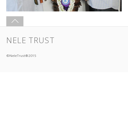
NELE TRUST
©NeleTrust®2015