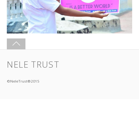
NELE TRUST
©NeleTrust®2015