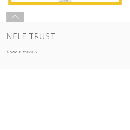
NELE TRUST
©NeleTrust®2015