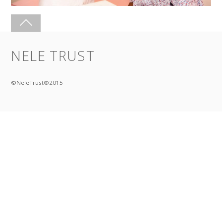
NELE TRUST
©NeleTrust®2015