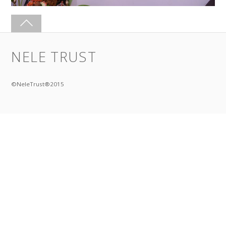
NELE TRUST
©NeleTrust®2015