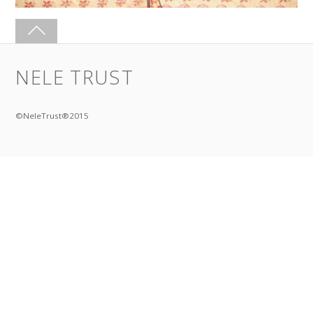
NELE TRUST
©NeleTrust®2015