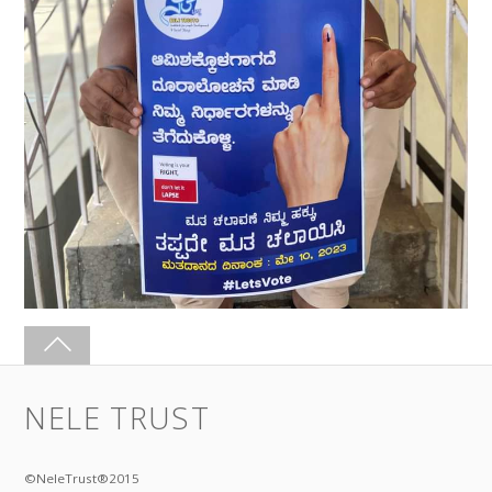
NELE TRUST
©NeleTrust®2015