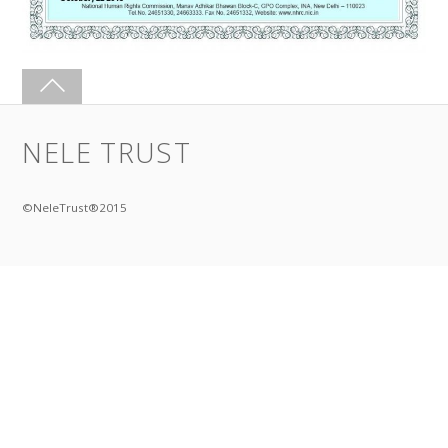
NELE TRUST
©NeleTrust®2015