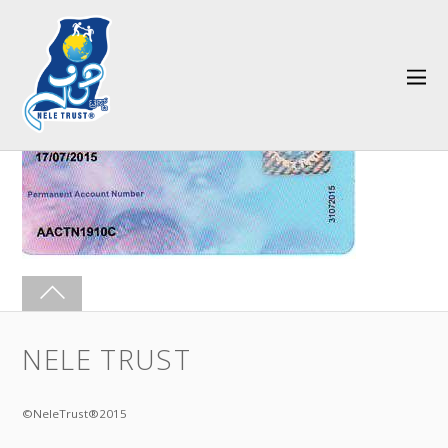
NELE TRUST
©NeleTrust®2015