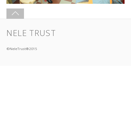
NELE TRUST
©NeleTrust®2015