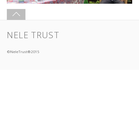
NELE TRUST
©NeleTrust®2015