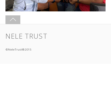
NELE TRUST
©NeleTrust®2015